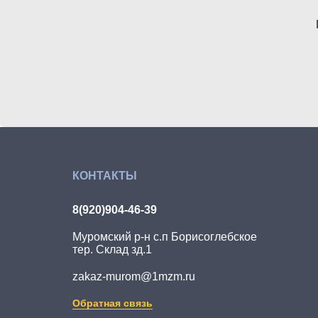
КОНТАКТЫ
8(920)904-46-39
Муромский р-н с.п Борисоглебское
тер. Склад зд.1
zakaz-murom@1mzm.ru
Обратная связь