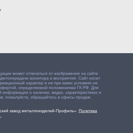
у
укции может отличаться от изображения на сайте
цветопередачи монитора и восприятия. Сайт носит
мационный характер и ни при каких условиях не
 офертой, определяемой положениями ГК РФ. Для
 информации о наличии, видах, характеристиках и
в, пожалуйста, обращайтесь в офисы продаж.
кий завод металлоизделий-Профиль».
Политика
.